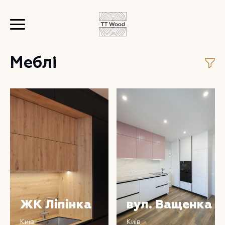
Меблі
ЖК Ліпінка
вул. Ващенка
Київ
Київ