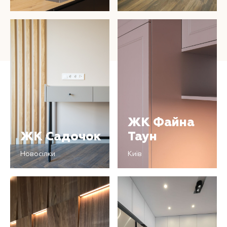
ЖК Файна
Таун
ЖК Садочок
Київ
Новосілки